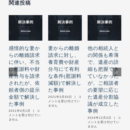
関連投稿
感情的な妻か
妻からの離婚
他の相続人と
らの離婚請求
請求に対し、
の関係も希薄
に伴い、不当
養育費や財産
で、遺産の詳
に慰謝料や財
分与にて有利
細も把握でき
産分与を請求
な条件(慰謝料
ていなかった
されたが、依
減額)で解決し
が、ご相談者
頼者側の提示
た事例
の要望に応じ
2
金額で解決し
た遺産分割協
妻
2021年3月30日
|
コ
か
メントを受け付けてい
た事例
議が成立した
ら
ません
の
事例
感
2021年4月1日
|
コ
離
情
メントを受け付けてい
他
2016年12月2日
|
コ
婚
的
ません
の
メントを受け付けてい
請
な
相
ません
求
妻