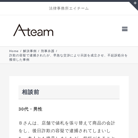
法律事務所エイチーム
Home
/
解決事例
/
刑事弁護
/
詐欺の容疑で逮捕されたが、早急な交渉により示談を成立させ、不起訴処分を
獲得した事例
相談前
30代・男性
Ｂさんは、店舗で値札を張り替えて商品の会計
をし、
後日詐欺の容疑で逮捕されてしまいし