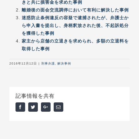
きと共に損害金を求めた事例
離婚後の面会交流調停において有利に解決した事例
迷惑防止条例違反の容疑で逮捕されたが、弁護士か
ら申入書を提出し、身柄釈放された後、不起訴処分
を獲得した事例
家主から店舗の立退きを求められ、多額の立退料を
取得した事例
2016年12月12日
|
刑事弁護
,
解決事例
記事情報を共有
Facebook
Twitter
Google+
Email