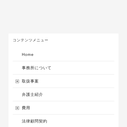
続
に
か
人
対
ら
と
し、
の
の
養
離
関
育
婚
係
費
請
も
や
求
希
財
に
薄
産
伴
で、
コンテンツメニュー
分
い、
遺
与
不
産
に
当
の
て
に
Home
詳
有
慰
細
利
謝
も
な
料
事務所について
把
条
や
握
件
財
で
(慰
産
取扱事案
き
謝
分
て
料
与
い
減
を
弁護士紹介
な
額)
請
か
で
求
っ
解
さ
た
費用
決
れ
が、
し
た
ご
た
が、
相
法律顧問契約
事
依
談
例
頼