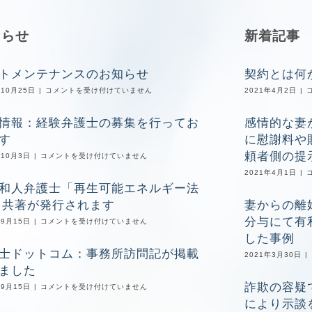
知らせ
新着記事
トメンテナンスのお知らせ
契約とは何
サ
年10月25日
|
コメントを受け付けていません
2021年4月2日
|
イ
ト
情報：経験弁護士の募集を行ってお
感情的な妻
メ
ン
す
に慰謝料や
テ
ナ
頼者側の提
採
年10月3日
|
コメントを受け付けていません
ン
用
2021年4月1日
|
ス
情
の
和人弁護士「再生可能エネルギー法
報：
お
経
」共著が発行されます
妻からの離
知
験
ら
弁
分与にて有
中
年9月15日
|
コメントを受け付けていません
せ
護
山
は
した事例
士
和
の
士ドットコム：事務所訪問記が掲載
人
2021年3月30日
|
募
弁
ました
集
護
を
士
詐欺の容疑
弁
年9月15日
|
コメントを受け付けていません
行
「再
護
っ
により示談
生
士
て