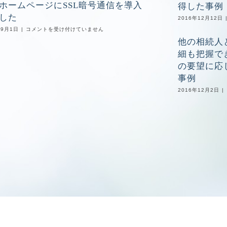
可
ホームページにSSL暗号通信を導入
ド
得した事例
お
能
ッ
り
した
エ
2016年12月12日
ト
ま
ネ
コ
弊
年9月1日
|
コメントを受け付けていません
す
ル
ム：
所
は
ギ
他の相続人
事
ホ
ー
務
ー
細も把握で
法
所
ム
務
の要望に応
訪
ペ
」
問
ー
事例
共
記
ジ
著
が
に
2016年12月2日
|
が
掲
SSL
発
載
暗
行
さ
号
さ
れ
通
れ
ま
信
ま
し
を
す
た
導
は
は
入
し
ま
し
た
は