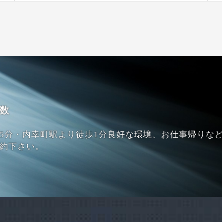
数
5
分・内幸町駅より徒歩1分良好な環境、お仕事帰りな
約下さい。