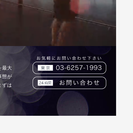
を最大
事態が
まずは