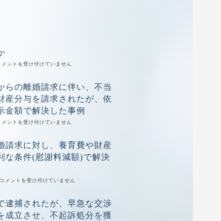
か
契
コメントを受け付けていません
約
と
からの離婚請求に伴い、不当
は
何
財産分与を請求されたが、依
か
は
示金額で解決した事例
感
コメントを受け付けていません
情
的
婚請求に対し、養育費や財産
な
妻
利な条件(慰謝料減額)で解決
か
ら
の
妻
コメントを受け付けていません
離
か
婚
ら
請
で逮捕されたが、早急な交渉
の
求
離
に
を成立させ、不起訴処分を獲
婚
伴