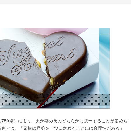
750条）により、夫か妻の氏のどちらかに統一することが定めら
裁判では、「家族の呼称を一つに定めることには合理性がある」